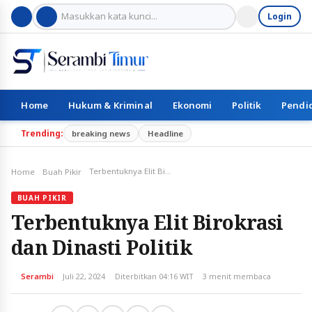
Login
Home
Hukum & Kriminal
Ekonomi
Politik
Pendi
Trending:
breaking news
Headline
Terbentuknya Elit Birokrasi dan Dinasti Politik
Home
Buah Pikir
BUAH PIKIR
Terbentuknya Elit Birokrasi
dan Dinasti Politik
Serambi
Juli 22, 2024
Diterbitkan 04:16 WIT
3 menit membaca