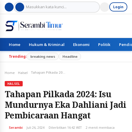
Login
Home
Hukum & Kriminal
Ekonomi
Politik
Pendi
Trending:
breaking news
Headline
Tahapan Pilkada 2024: Isu Mundurnya Eka Dahliani Jadi Pembicaraan Hangat
Home
Halsel
HALSEL
Tahapan Pilkada 2024: Isu
Mundurnya Eka Dahliani Jadi
Pembicaraan Hangat
Serambi
Juli 26, 2024
Diterbitkan 16:42 WIT
2 menit membaca