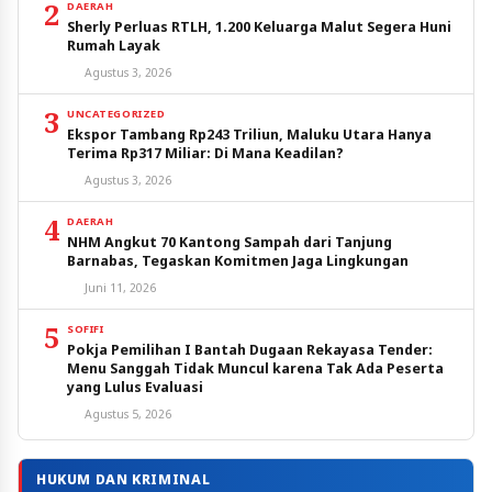
2
DAERAH
Sherly Perluas RTLH, 1.200 Keluarga Malut Segera Huni
Rumah Layak
Agustus 3, 2026
3
UNCATEGORIZED
Ekspor Tambang Rp243 Triliun, Maluku Utara Hanya
Terima Rp317 Miliar: Di Mana Keadilan?
Agustus 3, 2026
4
DAERAH
NHM Angkut 70 Kantong Sampah dari Tanjung
Barnabas, Tegaskan Komitmen Jaga Lingkungan
Juni 11, 2026
5
SOFIFI
Pokja Pemilihan I Bantah Dugaan Rekayasa Tender:
Menu Sanggah Tidak Muncul karena Tak Ada Peserta
yang Lulus Evaluasi
Agustus 5, 2026
HUKUM DAN KRIMINAL