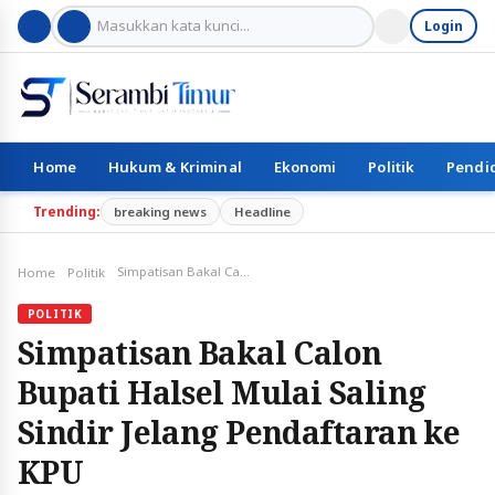
Login
Home
Hukum & Kriminal
Ekonomi
Politik
Pendi
Trending:
breaking news
Headline
Simpatisan Bakal Calon Bupati Halsel Mulai Saling Sindir Jelang Pendaftaran ke KPU
Home
Politik
POLITIK
Simpatisan Bakal Calon
Bupati Halsel Mulai Saling
Sindir Jelang Pendaftaran ke
KPU