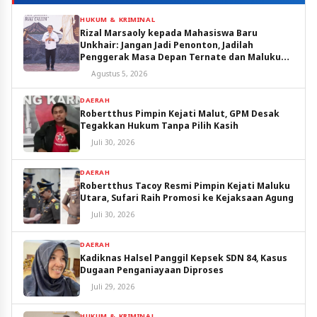
HUKUM & KRIMINAL
Rizal Marsaoly kepada Mahasiswa Baru
Unkhair: Jangan Jadi Penonton, Jadilah
Penggerak Masa Depan Ternate dan Maluku
Utara
Agustus 5, 2026
DAERAH
Robertthus Pimpin Kejati Malut, GPM Desak
Tegakkan Hukum Tanpa Pilih Kasih
Juli 30, 2026
DAERAH
Robertthus Tacoy Resmi Pimpin Kejati Maluku
Utara, Sufari Raih Promosi ke Kejaksaan Agung
Juli 30, 2026
DAERAH
Kadiknas Halsel Panggil Kepsek SDN 84, Kasus
Dugaan Penganiayaan Diproses
Juli 29, 2026
HUKUM & KRIMINAL