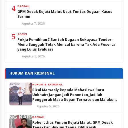
4
DAERAH
GPM Desak Kejati Malut Usut Tuntas Dugaan Kasus
Sarmin
Agustus 7, 2026
5
SOFIFI
Pokja Pemilihan I Bantah Dugaan Rekayasa Tender:
Menu Sanggah Tidak Muncul karena Tak Ada Peserta
yang Lulus Evaluasi
Agustus 5, 2026
HUKUM DAN KRIMINAL
HUKUM & KRIMINAL
Rizal Marsaoly kepada Mahasiswa Baru
Unkhair: Jangan Jadi Penonton, Jadilah
Penggerak Masa Depan Ternate dan Maluku
Utara
Agustus 5, 2026
DAERAH
Robertthus Pimpin Kejati Malut, GPM Desak
Tegakkan Hukum Tanpa Pilih Kasih