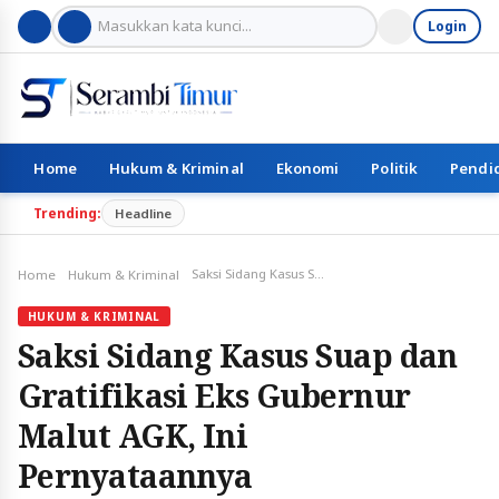
Login
Home
Hukum & Kriminal
Ekonomi
Politik
Pendi
Trending:
Headline
Saksi Sidang Kasus Suap dan Gratifikasi Eks Gubernur Malut AGK, Ini Pernyataannya
Home
Hukum & Kriminal
HUKUM & KRIMINAL
Saksi Sidang Kasus Suap dan
Gratifikasi Eks Gubernur
Malut AGK, Ini
Pernyataannya