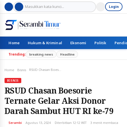
Login
Home
Hukum & Kriminal
Ekonomi
Politik
Pendi
Trending:
breaking news
Headline
RSUD Chasan Boesorie Ternate Gelar Aksi Donor Darah Sambut HUT RI ke-79
Home
Bisnis
BISNIS
RSUD Chasan Boesorie
Ternate Gelar Aksi Donor
Darah Sambut HUT RI ke-79
Serambi
Agustus 13, 2024
Diterbitkan 12:12 WIT
3 menit membaca