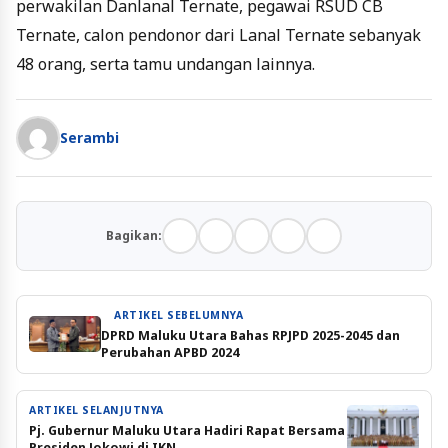
perwakilan Danlanal Ternate, pegawai RSUD CB
Ternate, calon pendonor dari Lanal Ternate sebanyak
48 orang, serta tamu undangan lainnya.
Serambi
Bagikan:
ARTIKEL SEBELUMNYA
DPRD Maluku Utara Bahas RPJPD 2025-2045 dan
Perubahan APBD 2024
ARTIKEL SELANJUTNYA
Pj. Gubernur Maluku Utara Hadiri Rapat Bersama
Presiden Jokowi di IKN