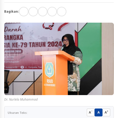
Bagikan:
Dr. Nurlela Muhammad
−
+
A
A
A
Ukuran Teks: