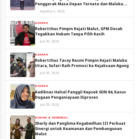
Penggerak Masa Depan Ternate dan Maluku
Utara
Agustus 5, 2026
DAERAH
Robertthus Pimpin Kejati Malut, GPM Desak
Tegakkan Hukum Tanpa Pilih Kasih
Juli 30, 2026
DAERAH
Robertthus Tacoy Resmi Pimpin Kejati Maluku
Utara, Sufari Raih Promosi ke Kejaksaan Agung
Juli 30, 2026
DAERAH
Kadiknas Halsel Panggil Kepsek SDN 84, Kasus
Dugaan Penganiayaan Diproses
Juli 29, 2026
HUKUM & KRIMINAL
Sherly dan Panglima Kogabwilhan III Perkuat
Sinergi untuk Keamanan dan Pembangunan
Malut