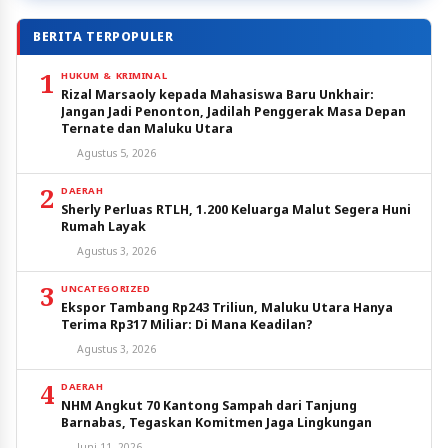
BERITA TERPOPULER
1
HUKUM & KRIMINAL
Rizal Marsaoly kepada Mahasiswa Baru Unkhair:
Jangan Jadi Penonton, Jadilah Penggerak Masa Depan
Ternate dan Maluku Utara
Agustus 5, 2026
2
DAERAH
Sherly Perluas RTLH, 1.200 Keluarga Malut Segera Huni
Rumah Layak
Agustus 3, 2026
3
UNCATEGORIZED
Ekspor Tambang Rp243 Triliun, Maluku Utara Hanya
Terima Rp317 Miliar: Di Mana Keadilan?
Agustus 3, 2026
4
DAERAH
NHM Angkut 70 Kantong Sampah dari Tanjung
Barnabas, Tegaskan Komitmen Jaga Lingkungan
Juni 11, 2026