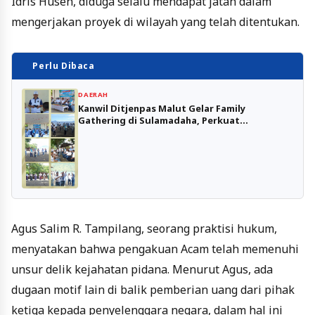
Idris Husen, diduga selalu mendapat jatah dalam
mengerjakan proyek di wilayah yang telah ditentukan.
Perlu Dibaca
DAERAH
Kanwil Ditjenpas Malut Gelar Family
Gathering di Sulamadaha, Perkuat
Kebersamaan dan Sinergi ASN
Agus Salim R. Tampilang, seorang praktisi hukum,
menyatakan bahwa pengakuan Acam telah memenuhi
unsur delik kejahatan pidana. Menurut Agus, ada
dugaan motif lain di balik pemberian uang dari pihak
ketiga kepada penyelenggara negara, dalam hal ini