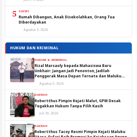
5
SOFIFI
Rumah Dibangun, Anak Disekolahkan, Orang Tua
Diberdayakan
Agustus 3, 2026
HUKUM DAN KRIMINAL
HUKUM & KRIMINAL
Rizal Marsaoly kepada Mahasiswa Baru
Unkhair: Jangan Jadi Penonton, Jadilah
Penggerak Masa Depan Ternate dan Maluku
Utara
Agustus 5, 2026
DAERAH
Robertthus Pimpin Kejati Malut, GPM Desak
Tegakkan Hukum Tanpa Pilih Kasih
Juli 30, 2026
DAERAH
Robertthus Tacoy Resmi Pimpin Kejati Maluku
Utara, Sufari Raih Promosi ke Kejaksaan Agung