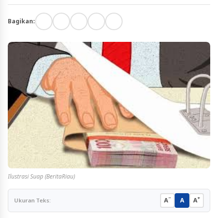
Bagikan:
Ilustrasi Suap (BeritaRiau)
−
+
A
A
A
Ukuran Teks: