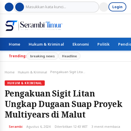
Login
Home
Hukum & Kriminal
Ekonomi
Politik
Pendi
Trending:
breaking news
Headline
Pengakuan Sigit Litan Ungkap Dugaan Suap Proyek Multiyears di Malut
Home
Hukum & Kriminal
HUKUM & KRIMINAL
Pengakuan Sigit Litan
Ungkap Dugaan Suap Proyek
Multiyears di Malut
Serambi
Agustus 6, 2024
Diterbitkan 12:43 WIT
3 menit membaca