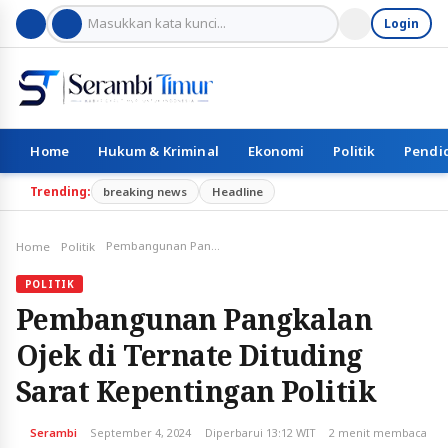
Login
Home
Hukum & Kriminal
Ekonomi
Politik
Pendi
Trending:
breaking news
Headline
Pembangunan Pangkalan Ojek di Ternate Dituding Sarat Kepentingan Politik
Home
Politik
POLITIK
Pembangunan Pangkalan
Ojek di Ternate Dituding
Sarat Kepentingan Politik
Serambi
September 4, 2024
Diperbarui 13:12 WIT
2 menit membaca