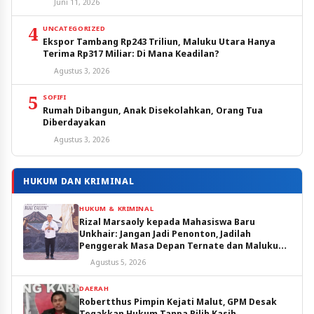
Juni 11, 2026
4
UNCATEGORIZED
Ekspor Tambang Rp243 Triliun, Maluku Utara Hanya
Terima Rp317 Miliar: Di Mana Keadilan?
Agustus 3, 2026
5
SOFIFI
Rumah Dibangun, Anak Disekolahkan, Orang Tua
Diberdayakan
Agustus 3, 2026
HUKUM DAN KRIMINAL
HUKUM & KRIMINAL
Rizal Marsaoly kepada Mahasiswa Baru
Unkhair: Jangan Jadi Penonton, Jadilah
Penggerak Masa Depan Ternate dan Maluku
Utara
Agustus 5, 2026
DAERAH
Robertthus Pimpin Kejati Malut, GPM Desak
Tegakkan Hukum Tanpa Pilih Kasih