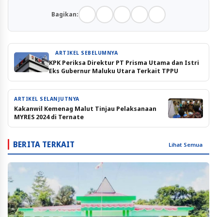
Bagikan:
ARTIKEL SEBELUMNYA
KPK Periksa Direktur PT Prisma Utama dan Istri
Eks Gubernur Maluku Utara Terkait TPPU
ARTIKEL SELANJUTNYA
Kakanwil Kemenag Malut Tinjau Pelaksanaan
MYRES 2024 di Ternate
BERITA TERKAIT
Lihat Semua