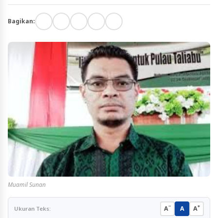
Bagikan:
Muamil Sunan
−
+
A
A
A
Ukuran Teks: