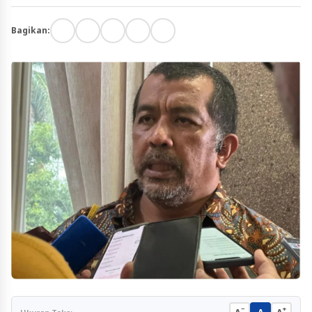
Bagikan:
−
+