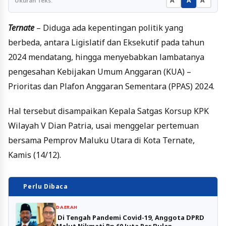
A
A
A
Ukuran Teks:
Ternate
– Diduga ada kepentingan politik yang
berbeda, antara Ligislatif dan Eksekutif pada tahun
2024 mendatang, hingga menyebabkan lambatanya
pengesahan Kebijakan Umum Anggaran (KUA) –
Prioritas dan Plafon Anggaran Sementara (PPAS) 2024.
Hal tersebut disampaikan Kepala Satgas Korsup KPK
Wilayah V Dian Patria, usai menggelar pertemuan
bersama Pemprov Maluku Utara di Kota Ternate,
Kamis (14/12).
Perlu Dibaca
DAERAH
Di Tengah Pandemi Covid-19, Anggota DPRD
Malut Nikmati Rp 60 Juta Per Bulan