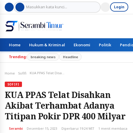
Login
Home
Hukum & Kriminal
Ekonomi
Politik
Pendi
Trending:
breaking news
Headline
KUA PPAS Telat Disahkan Akibat Terhambat Adanya Titipan Pokir DPR 400 Milyar
Home
Sofifi
SOFIFI
KUA PPAS Telat Disahkan
Akibat Terhambat Adanya
Titipan Pokir DPR 400 Milyar
Serambi
Desember 15, 2023
Diperbarui 19:24 WIT
1 menit membaca