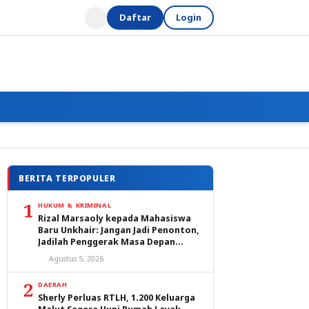
Daftar
Login
BERITA TERPOPULER
1
HUKUM & KRIMINAL
Rizal Marsaoly kepada Mahasiswa
Baru Unkhair: Jangan Jadi Penonton,
Jadilah Penggerak Masa Depan
Ternate dan Maluku Utara
Agustus 5, 2026
2
DAERAH
Sherly Perluas RTLH, 1.200 Keluarga