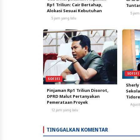
Rp1 Triliun: Cair Bertahap,
Tunta
Alokasi Sesuai Kebutuhan
5 jam
5 jam yang lalu
SOFIFI
SOFIFI
Sherly
Pinjaman Rp1 Triliun Disorot,
Sekola
DPRD Malut Pertanyakan
Tidore
Pemerataan Proyek
Pendi
Agust
12 jam yang lalu
TINGGALKAN KOMENTAR