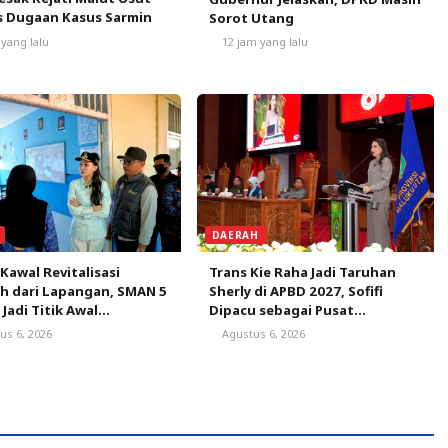
s Dugaan Kasus Sarmin
Sorot Utang
 yang lalu
12 jam yang lalu
DAERAH
 Kawal Revitalisasi
Trans Kie Raha Jadi Taruhan
h dari Lapangan, SMAN 5
Sherly di APBD 2027, Sofifi
 Jadi Titik Awal
Dipacu sebagai Pusat
dikan Bermutu
Pertumbuhan
us 6, 2026
Agustus 6, 2026