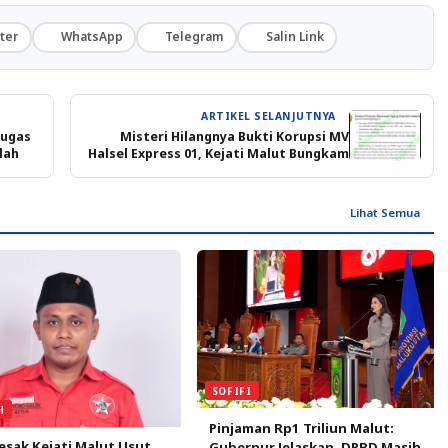
ter
WhatsApp
Telegram
Salin Link
ARTIKEL SELANJUTNYA
tugas
Misteri Hilangnya Bukti Korupsi MV
lah
Halsel Express 01, Kejati Malut Bungkam
Lihat Semua
SOFIFI
H
Pinjaman Rp1 Triliun Malut:
sak Kejati Malut Usut
Gubernur Jelaskan, DPRD Masih