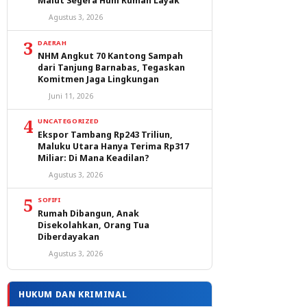
Malut Segera Huni Rumah Layak
Agustus 3, 2026
3
DAERAH
NHM Angkut 70 Kantong Sampah
dari Tanjung Barnabas, Tegaskan
Komitmen Jaga Lingkungan
Juni 11, 2026
4
UNCATEGORIZED
Ekspor Tambang Rp243 Triliun,
Maluku Utara Hanya Terima Rp317
Miliar: Di Mana Keadilan?
Agustus 3, 2026
5
SOFIFI
Rumah Dibangun, Anak
Disekolahkan, Orang Tua
Diberdayakan
Agustus 3, 2026
HUKUM DAN KRIMINAL