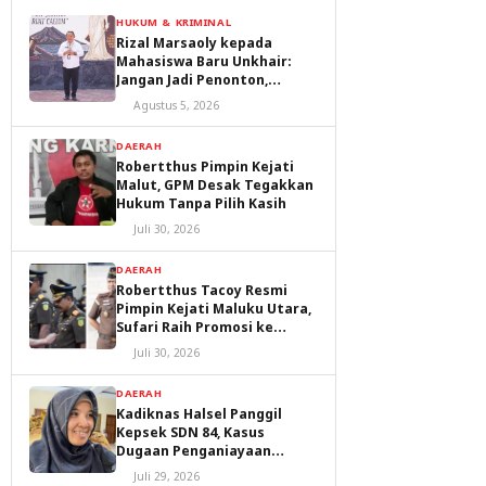
HUKUM & KRIMINAL
Rizal Marsaoly kepada
Mahasiswa Baru Unkhair:
Jangan Jadi Penonton,
Jadilah Penggerak Masa
Agustus 5, 2026
Depan Ternate dan Maluku
Utara
DAERAH
Robertthus Pimpin Kejati
Malut, GPM Desak Tegakkan
Hukum Tanpa Pilih Kasih
Juli 30, 2026
DAERAH
Robertthus Tacoy Resmi
Pimpin Kejati Maluku Utara,
Sufari Raih Promosi ke
Kejaksaan Agung
Juli 30, 2026
DAERAH
Kadiknas Halsel Panggil
Kepsek SDN 84, Kasus
Dugaan Penganiayaan
Diproses
Juli 29, 2026