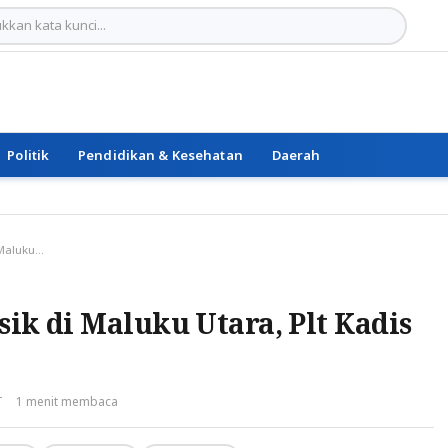
Politik
Pendidikan & Kesehatan
Daerah
KPK Awasi 7 Proyek Fisik di Maluku Utara, Plt Kadis PUPR: Kami Berbenah
sik di Maluku Utara, Plt Kadis
T
1 menit membaca