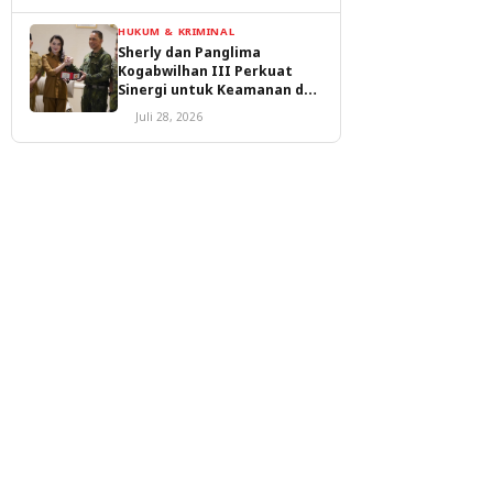
HUKUM & KRIMINAL
Sherly dan Panglima
Kogabwilhan III Perkuat
Sinergi untuk Keamanan dan
Pembangunan Malut
Juli 28, 2026