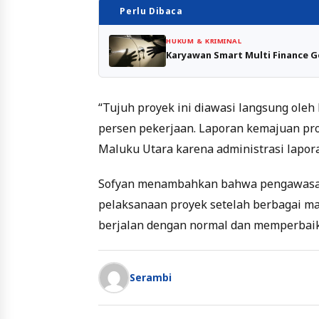
Perlu Dibaca
HUKUM & KRIMINAL
Karyawan Smart Multi Finance G
“Tujuh proyek ini diawasi langsung oleh
persen pekerjaan. Laporan kemajuan pro
Maluku Utara karena administrasi laporan
Sofyan menambahkan bahwa pengawasan
pelaksanaan proyek setelah berbagai mas
berjalan dengan normal dan memperbaiki 
Serambi