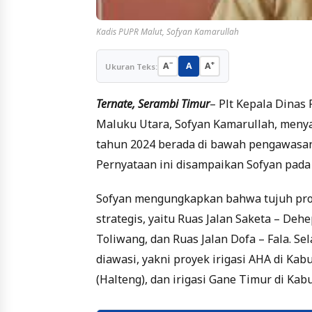
Kadis PUPR Malut, Sofyan Kamarullah
−
+
A
A
A
Ukuran Teks:
Ternate, Serambi Timur
– Plt Kepala Dinas
Maluku Utara, Sofyan Kamarullah, menya
tahun 2024 berada di bawah pengawasan
Pernyataan ini disampaikan Sofyan pada 
Sofyan mengungkapkan bahwa tujuh proye
strategis, yaitu Ruas Jalan Saketa – Deh
Toliwang, dan Ruas Jalan Dofa – Fala. Sel
diawasi, yakni proyek irigasi AHA di Ka
(Halteng), dan irigasi Gane Timur di Kab