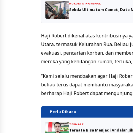
HUKUM & KRIMINAL
Sekda Ultimatum Camat, Data M
Haji Robert dikenal atas kontribusinya
Utara, termasuk Kelurahan Rua. Beliau
evakuasi, pencarian korban, dan membe
mereka yang kehilangan rumah, terluka,
“Kami selalu mendoakan agar Haji Rober
beliau terus dapat membantu masyaraka
berharap Haji Robert dapat mengunjungi 
Perlu Dibaca
TERNATE
Ternate Bisa Menjadi Andalan J