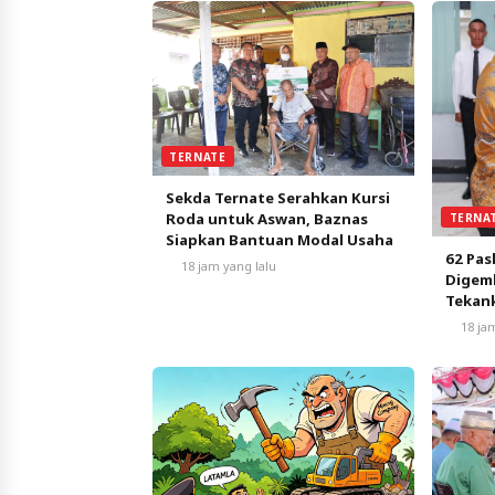
TERNATE
Sekda Ternate Serahkan Kursi
Roda untuk Aswan, Baznas
TERNA
Siapkan Bantuan Modal Usaha
62 Pas
18 jam yang lalu
Digemb
Tekank
Nasio
18 ja