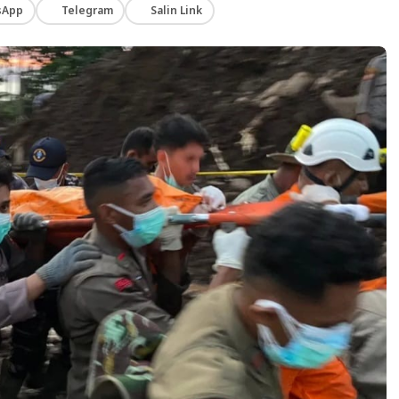
sApp
Telegram
Salin Link