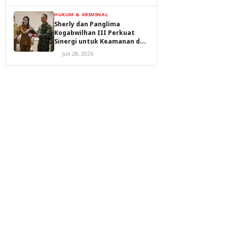
HUKUM & KRIMINAL
Sherly dan Panglima
Kogabwilhan III Perkuat
Sinergi untuk Keamanan dan
Pembangunan Malut
Juli 28, 2026