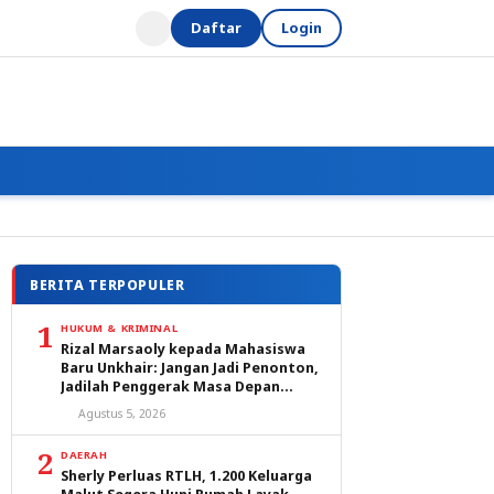
Daftar
Login
BERITA TERPOPULER
1
HUKUM & KRIMINAL
Rizal Marsaoly kepada Mahasiswa
Baru Unkhair: Jangan Jadi Penonton,
Jadilah Penggerak Masa Depan
Ternate dan Maluku Utara
Agustus 5, 2026
2
DAERAH
Sherly Perluas RTLH, 1.200 Keluarga