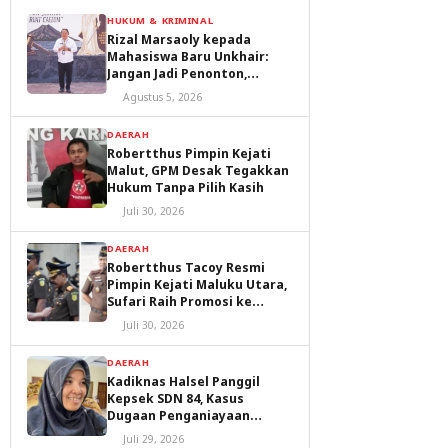
HUKUM & KRIMINAL
Rizal Marsaoly kepada
Mahasiswa Baru Unkhair:
Jangan Jadi Penonton,
Jadilah Penggerak Masa
Agustus 5, 2026
Depan Ternate dan Maluku
Utara
DAERAH
Robertthus Pimpin Kejati
Malut, GPM Desak Tegakkan
Hukum Tanpa Pilih Kasih
Juli 30, 2026
DAERAH
Robertthus Tacoy Resmi
Pimpin Kejati Maluku Utara,
Sufari Raih Promosi ke
Kejaksaan Agung
Juli 30, 2026
DAERAH
Kadiknas Halsel Panggil
Kepsek SDN 84, Kasus
Dugaan Penganiayaan
Diproses
Juli 29, 2026