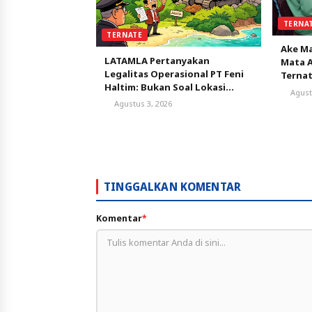
TERNA
TERNATE
Ake Ma
LATAMLA Pertanyakan
Mata A
Legalitas Operasional PT Feni
Terna
Haltim: Bukan Soal Lokasi
Agust
AMDAL, tapi Status
Agustus 3, 2026
Persetujuan Lingkungan
TINGGALKAN KOMENTAR
Komentar
*