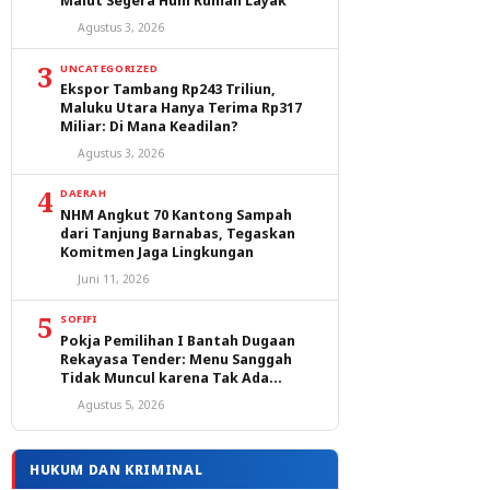
Malut Segera Huni Rumah Layak
Agustus 3, 2026
3
UNCATEGORIZED
Ekspor Tambang Rp243 Triliun,
Maluku Utara Hanya Terima Rp317
Miliar: Di Mana Keadilan?
Agustus 3, 2026
4
DAERAH
NHM Angkut 70 Kantong Sampah
dari Tanjung Barnabas, Tegaskan
Komitmen Jaga Lingkungan
Juni 11, 2026
5
SOFIFI
Pokja Pemilihan I Bantah Dugaan
Rekayasa Tender: Menu Sanggah
Tidak Muncul karena Tak Ada
Peserta yang Lulus Evaluasi
Agustus 5, 2026
HUKUM DAN KRIMINAL