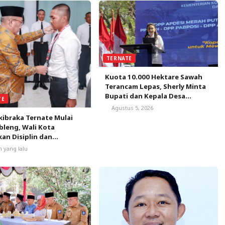
TERNATE
Kuota 10.000 Hektare Sawah
Terancam Lepas, Sherly Minta
Bupati dan Kepala Desa
TE
Bergerak Satu Bulan
Agustus 5, 2026
Selamatkan Peluang Emas
kibraka Ternate Mulai
leng, Wali Kota
an Disiplin dan
nalisme
m yang lalu