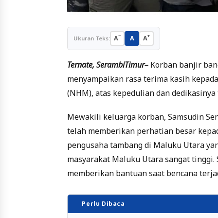
−
+
A
A
A
Ukuran Teks:
Ternate, SerambiTimur–
Korban banjir ban
menyampaikan rasa terima kasih kepada
(NHM), atas kepedulian dan dedikasinya
Mewakili keluarga korban, Samsudin Se
telah memberikan perhatian besar kepad
pengusaha tambang di Maluku Utara yan
masyarakat Maluku Utara sangat tinggi.
memberikan bantuan saat bencana terjad
Perlu Dibaca