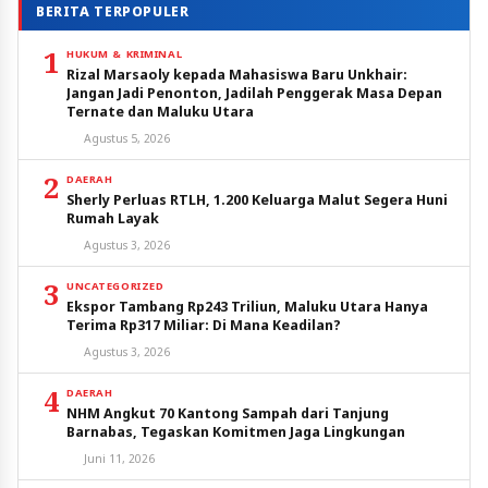
BERITA TERPOPULER
1
HUKUM & KRIMINAL
Rizal Marsaoly kepada Mahasiswa Baru Unkhair:
Jangan Jadi Penonton, Jadilah Penggerak Masa Depan
Ternate dan Maluku Utara
Agustus 5, 2026
2
DAERAH
Sherly Perluas RTLH, 1.200 Keluarga Malut Segera Huni
Rumah Layak
Agustus 3, 2026
3
UNCATEGORIZED
Ekspor Tambang Rp243 Triliun, Maluku Utara Hanya
Terima Rp317 Miliar: Di Mana Keadilan?
Agustus 3, 2026
4
DAERAH
NHM Angkut 70 Kantong Sampah dari Tanjung
Barnabas, Tegaskan Komitmen Jaga Lingkungan
Juni 11, 2026