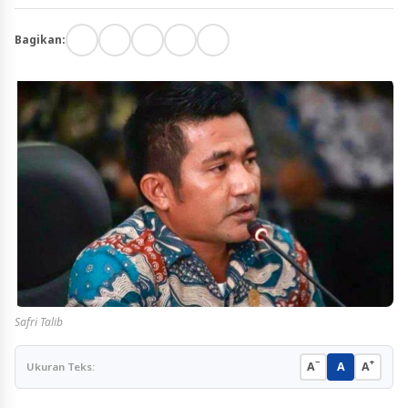
Bagikan:
Safri Talib
−
+
A
A
A
Ukuran Teks: