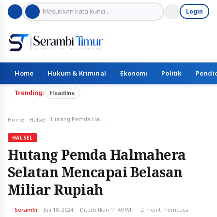
Login
Home
Hukum & Kriminal
Ekonomi
Politik
Pendi
Trending:
Headline
Hutang Pemda Halmahera Selatan Mencapai Belasan Miliar Rupiah
Home
Halsel
HALSEL
Hutang Pemda Halmahera
Selatan Mencapai Belasan
Miliar Rupiah
Serambi
Juli 18, 2024
Diterbitkan 11:40 WIT
2 menit membaca