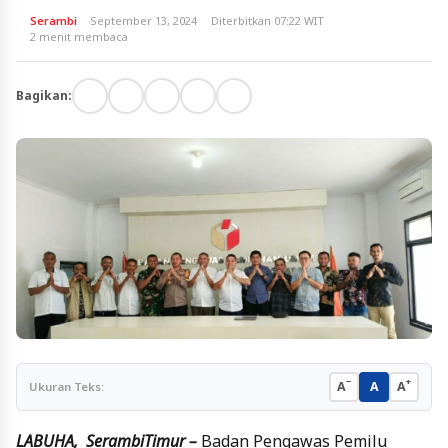
Serambi
September 13, 2024
Diterbitkan 07:22 WIT
2 menit membaca
Bagikan:
−
+
A
A
A
Ukuran Teks:
LABUHA, SerambiTimur –
Badan Pengawas Pemilu