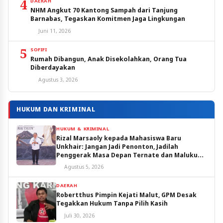
4
DAERAH
NHM Angkut 70 Kantong Sampah dari Tanjung
Barnabas, Tegaskan Komitmen Jaga Lingkungan
Juni 11, 2026
5
SOFIFI
Rumah Dibangun, Anak Disekolahkan, Orang Tua
Diberdayakan
Agustus 3, 2026
HUKUM DAN KRIMINAL
HUKUM & KRIMINAL
Rizal Marsaoly kepada Mahasiswa Baru
Unkhair: Jangan Jadi Penonton, Jadilah
Penggerak Masa Depan Ternate dan Maluku
Utara
Agustus 5, 2026
DAERAH
Robertthus Pimpin Kejati Malut, GPM Desak
Tegakkan Hukum Tanpa Pilih Kasih
Juli 30, 2026