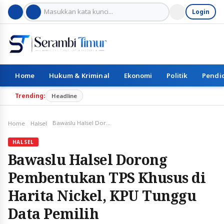
Login
Home
Hukum & Kriminal
Ekonomi
Politik
Pendi
Trending:
Headline
Bawaslu Halsel Dorong Pembentukan TPS Khusus di Harita Nickel, KPU Tunggu Data Pemilih
Home
Halsel
HALSEL
Bawaslu Halsel Dorong
Pembentukan TPS Khusus di
Harita Nickel, KPU Tunggu
Data Pemilih