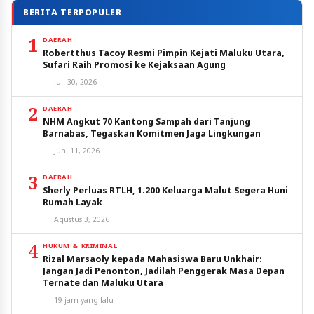
BERITA TERPOPULER
1
DAERAH
Robertthus Tacoy Resmi Pimpin Kejati Maluku Utara,
Sufari Raih Promosi ke Kejaksaan Agung
Juli 30, 2026
2
DAERAH
NHM Angkut 70 Kantong Sampah dari Tanjung
Barnabas, Tegaskan Komitmen Jaga Lingkungan
Juni 11, 2026
3
DAERAH
Sherly Perluas RTLH, 1.200 Keluarga Malut Segera Huni
Rumah Layak
Agustus 3, 2026
4
HUKUM & KRIMINAL
Rizal Marsaoly kepada Mahasiswa Baru Unkhair:
Jangan Jadi Penonton, Jadilah Penggerak Masa Depan
Ternate dan Maluku Utara
19 jam yang lalu