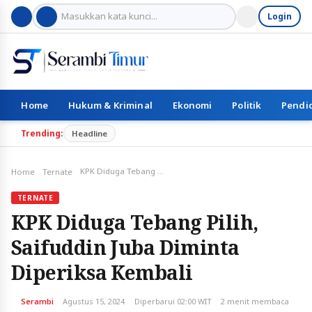
Login
Home
Hukum & Kriminal
Ekonomi
Politik
Pendi
Trending:
Headline
KPK Diduga Tebang Pilih, Saifuddin Juba Diminta Diperiksa Kembali
Home
Ternate
TERNATE
KPK Diduga Tebang Pilih,
Saifuddin Juba Diminta
Diperiksa Kembali
Serambi
Agustus 15, 2024
Diperbarui 02:00 WIT
2 menit membaca