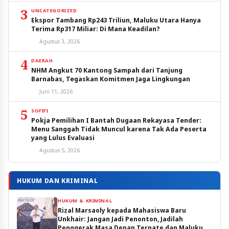
3
UNCATEGORIZED
Ekspor Tambang Rp243 Triliun, Maluku Utara Hanya
Terima Rp317 Miliar: Di Mana Keadilan?
Agustus 3, 2026
4
DAERAH
NHM Angkut 70 Kantong Sampah dari Tanjung
Barnabas, Tegaskan Komitmen Jaga Lingkungan
Juni 11, 2026
5
SOFIFI
Pokja Pemilihan I Bantah Dugaan Rekayasa Tender:
Menu Sanggah Tidak Muncul karena Tak Ada Peserta
yang Lulus Evaluasi
Agustus 5, 2026
HUKUM DAN KRIMINAL
HUKUM & KRIMINAL
Rizal Marsaoly kepada Mahasiswa Baru
Unkhair: Jangan Jadi Penonton, Jadilah
Penggerak Masa Depan Ternate dan Maluku