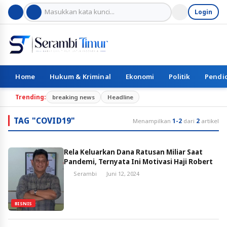
Login
Home
Hukum & Kriminal
Ekonomi
Politik
Pendi
Trending:
breaking news
Headline
TAG "COVID19"
Menampilkan
1-2
dari
2
artikel
Rela Keluarkan Dana Ratusan Miliar Saat
Pandemi, Ternyata Ini Motivasi Haji Robert
Serambi
Juni 12, 2024
BISNIS