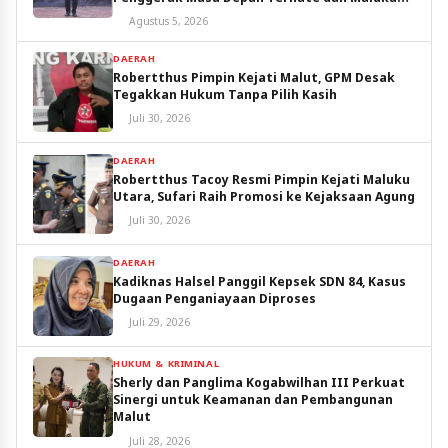
Utara
Agustus 5, 2026
DAERAH
Robertthus Pimpin Kejati Malut, GPM Desak
Tegakkan Hukum Tanpa Pilih Kasih
Juli 30, 2026
DAERAH
Robertthus Tacoy Resmi Pimpin Kejati Maluku
Utara, Sufari Raih Promosi ke Kejaksaan Agung
Juli 30, 2026
DAERAH
Kadiknas Halsel Panggil Kepsek SDN 84, Kasus
Dugaan Penganiayaan Diproses
Juli 29, 2026
HUKUM & KRIMINAL
Sherly dan Panglima Kogabwilhan III Perkuat
Sinergi untuk Keamanan dan Pembangunan
Malut
Juli 28, 2026