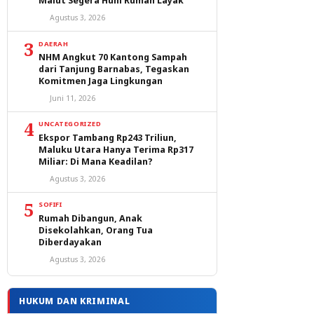
Malut Segera Huni Rumah Layak
Agustus 3, 2026
3
DAERAH
NHM Angkut 70 Kantong Sampah
dari Tanjung Barnabas, Tegaskan
Komitmen Jaga Lingkungan
Juni 11, 2026
4
UNCATEGORIZED
Ekspor Tambang Rp243 Triliun,
Maluku Utara Hanya Terima Rp317
Miliar: Di Mana Keadilan?
Agustus 3, 2026
5
SOFIFI
Rumah Dibangun, Anak
Disekolahkan, Orang Tua
Diberdayakan
Agustus 3, 2026
HUKUM DAN KRIMINAL