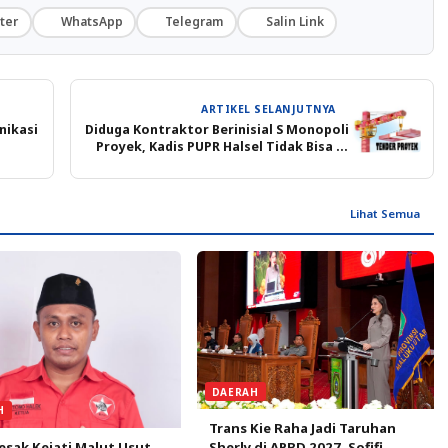
ter
WhatsApp
Telegram
Salin Link
ARTIKEL SELANJUTNYA
nikasi
Diduga Kontraktor Berinisial S Monopoli
Proyek, Kadis PUPR Halsel Tidak Bisa Di
Hubungi.isa
Lihat Semua
DAERAH
H
Trans Kie Raha Jadi Taruhan
sak Kejati Malut Usut
Sherly di APBD 2027, Sofifi