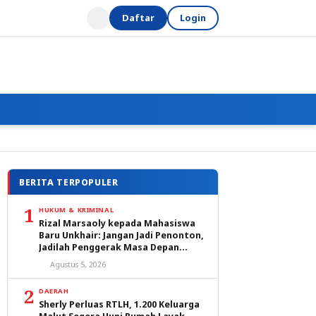
Daftar
Login
BERITA TERPOPULER
1
HUKUM & KRIMINAL
Rizal Marsaoly kepada Mahasiswa
Baru Unkhair: Jangan Jadi Penonton,
Jadilah Penggerak Masa Depan
Ternate dan Maluku Utara
Agustus 5, 2026
2
DAERAH
Sherly Perluas RTLH, 1.200 Keluarga