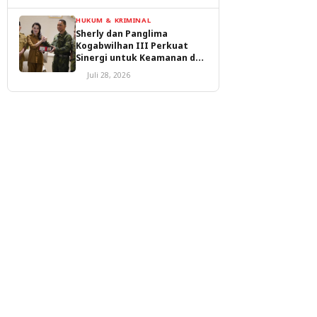
HUKUM & KRIMINAL
Sherly dan Panglima
Kogabwilhan III Perkuat
Sinergi untuk Keamanan dan
Pembangunan Malut
Juli 28, 2026