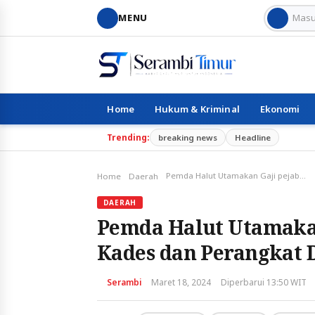
MENU
Home
Hukum & Kriminal
Ekonomi
Trending:
breaking news
Headline
Pemda Halut Utamakan Gaji pejabat dan PNS, Para Kades dan Perangkat Desa Di Duga Di Anak Tirikan.
Home
Daerah
DAERAH
Pemda Halut Utamakan
Kades dan Perangkat D
Serambi
Maret 18, 2024
Diperbarui 13:50 WIT