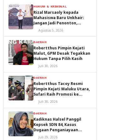
HUKUM & KRIMINAL
Rizal Marsaoly kepada
Mahasiswa Baru Unkhair:
Jangan Jadi Penonton,
Jadilah Penggerak Masa
Agustus 5, 2026
Depan Ternate dan Maluku
Utara
DAERAH
Robertthus Pimpin Kejati
Malut, GPM Desak Tegakkan
Hukum Tanpa Pilih Kasih
Juli 30, 2026
DAERAH
Robertthus Tacoy Resmi
Pimpin Kejati Maluku Utara,
Sufari Raih Promosi ke
Kejaksaan Agung
Juli 30, 2026
DAERAH
Kadiknas Halsel Panggil
Kepsek SDN 84, Kasus
Dugaan Penganiayaan
Diproses
Juli 29, 2026