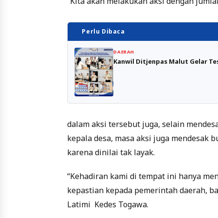
“Kita akan melakukan aksi dengan jumlah
Perlu Dibaca
DAERAH
Kanwil Ditjenpas Malut Gelar T
dalam aksi tersebut juga, selain mendes
kepala desa, masa aksi juga mendesak 
karena dinilai tak layak.
“Kehadiran kami di tempat ini hanya me
kepastian kepada pemerintah daerah, b
Latimi Kedes Togawa.