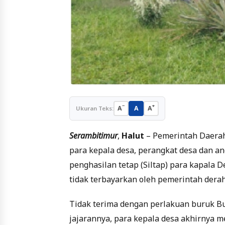
−
+
A
A
A
Ukuran Teks:
Serambitimur
,
Halut
– Pemerintah Daerah
para kepala desa, perangkat desa dan a
penghasilan tetap (Siltap) para kapala D
tidak terbayarkan oleh pemerintah dera
Tidak terima dengan perlakuan buruk Bu
jajarannya, para kepala desa akhirnya m