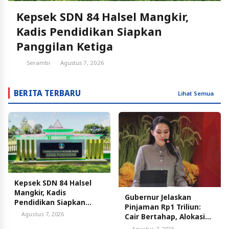
Kepsek SDN 84 Halsel Mangkir,
Kadis Pendidikan Siapkan
Panggilan Ketiga
Serambi
Agustus 7, 2026
BERITA TERBARU
Lihat Semua
Kepsek SDN 84 Halsel
Mangkir, Kadis
Gubernur Jelaskan
Pendidikan Siapkan
Pinjaman Rp1 Triliun:
Panggilan Ketiga
Agustus 7, 2026
Cair Bertahap, Alokasi
Sesuai Kebutuhan
Agustus 7, 2026