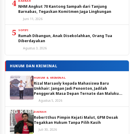
4
DAERAH
NHM Angkut 70 Kantong Sampah dari Tanjung
Barnabas, Tegaskan Komitmen Jaga Lingkungan
Juni 11, 2026
5
SOFIFI
Rumah Dibangun, Anak Disekolahkan, Orang Tua
Diberdayakan
Agustus 3, 2026
HUKUM DAN KRIMINAL
HUKUM & KRIMINAL
Rizal Marsaoly kepada Mahasiswa Baru
Unkhair: Jangan Jadi Penonton, Jadilah
Penggerak Masa Depan Ternate dan Maluku
Utara
Agustus 5, 2026
DAERAH
Robertthus Pimpin Kejati Malut, GPM Desak
Tegakkan Hukum Tanpa Pilih Kasih
Juli 30, 2026