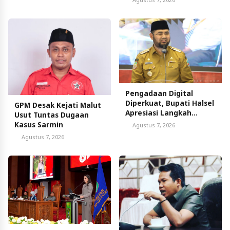
Pengadaan Digital
Diperkuat, Bupati Halsel
GPM Desak Kejati Malut
Apresiasi Langkah
Usut Tuntas Dugaan
Pemprov Malut
Kasus Sarmin
Agustus 7, 2026
Agustus 7, 2026