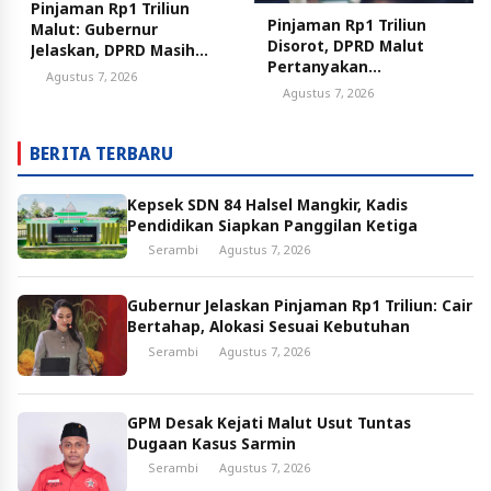
Pinjaman Rp1 Triliun
Pinjaman Rp1 Triliun
Malut: Gubernur
Disorot, DPRD Malut
Jelaskan, DPRD Masih
Pertanyakan
Sorot Utang
Agustus 7, 2026
Pemerataan Proyek
Agustus 7, 2026
BERITA TERBARU
Kepsek SDN 84 Halsel Mangkir, Kadis
Pendidikan Siapkan Panggilan Ketiga
Serambi
Agustus 7, 2026
Gubernur Jelaskan Pinjaman Rp1 Triliun: Cair
Bertahap, Alokasi Sesuai Kebutuhan
Serambi
Agustus 7, 2026
GPM Desak Kejati Malut Usut Tuntas
Dugaan Kasus Sarmin
Serambi
Agustus 7, 2026